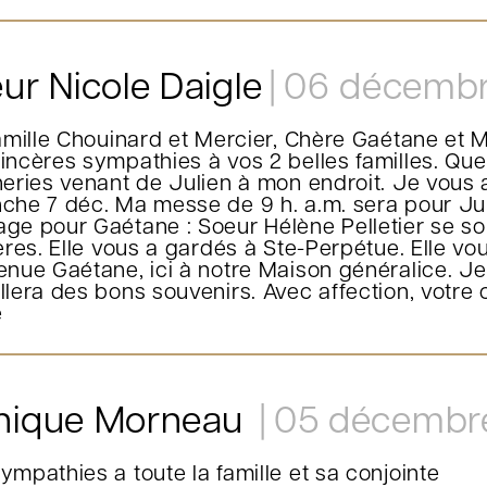
ur Nicole Daigle
06 décembr
famille Chouinard et Mercier, Chère Gaétane et 
incères sympathies à vos 2 belles familles. Que
neries venant de Julien à mon endroit. Je vous
che 7 déc. Ma messe de 9 h. a.m. sera pour Julie
ge pour Gaétane : Soeur Hélène Pelletier se souv
ères. Elle vous a gardés à Ste-Perpétue. Elle vo
enue Gaétane, ici à notre Maison généralice. Je
llera des bons souvenirs. Avec affection, votre
e
nique Morneau
05 décembr
ympathies a toute la famille et sa conjointe