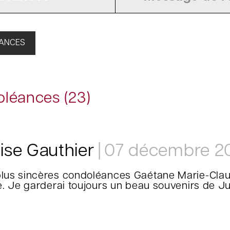
ÉANCES
léances (23)
ise Gauthier
07 décembre 2
lus sincères condoléances Gaétane Marie-Claud
le. Je garderai toujours un beau souvenirs de Ju