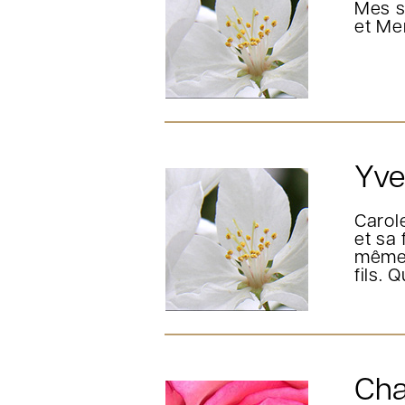
Mes s
et Me
Yvet
Carol
et sa
même!
fils. 
Cha