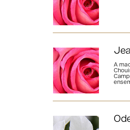
Jea
A mad
Choui
Campi
ensem
Ode