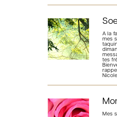
Soe
A la 
mes s
taqui
diman
messa
tes fr
Bienv
rappe
Nicol
Mo
Mes s