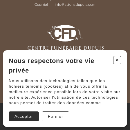
Courriel :
info@salonsdupuis.com
+
Téléphone :
819 879-2424
Nous respectons votre vie
Courriel :
info@salonsdupuis.com
privée
Nous utilisons des technologies telles que les
fichiers témoins (cookies) afin de vous offrir la
meilleure expérience possible lors de votre visite sur
notre site. Autoriser l’utilisation de ces technologies
nous permet de traiter des données comme...
TOUS DROITS RÉSERVÉS © COPYRIGHT 2023 – BEAUDOIN
FERLAND DUPUIS, MAISON FUNÉRAIRE
Accepter
Fermer
PROPULSÉ PAR
CONTENU PAR
FM COMMUNICATION MARKETING