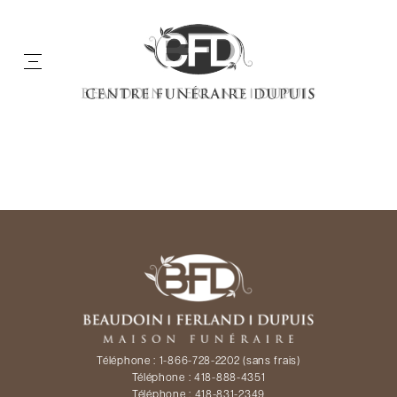
Téléphone :
1-866-728-2202
(sans frais)
Téléphone :
418-888-4351
Téléphone :
418-831-2349