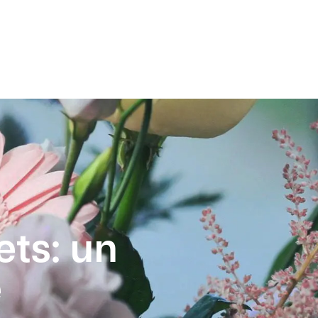
ets: un
e