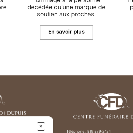
es
hommage à la personne
n
ère
décédée qu’une marque de
p
soutien aux proches.
En savoir plus
+
 frais)
Téléphone :
819 879-2424