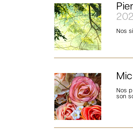
Pie
20
Nos s
Mic
Nos p
son s