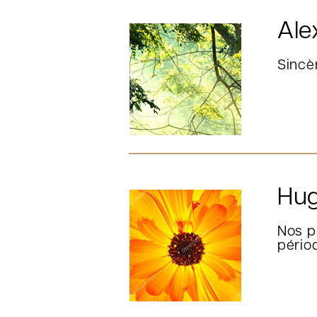
Ale
Sincè
Hug
Nos p
périod