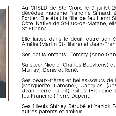
Au CHSLD de Ste-Croix, le 9 juillet 
décédée madame Francine Simard, 
Fortier. Elle était la fille de feu Hen
Côté. Native de St-Luc-de-Matane, ell
St-Étienne.
Elle laisse dans le deuil, outre son
Amélie (Martin St-Hilaire) et Jean-Fran
Ses petits-enfants : Tommy (Anne-Gabr
Sa sœur Nicole (Charles Boeykens) et 
Murray), Denis et René;
Ses beaux-frères et belles-sœurs de la
(Marguerite Laroche), Jacques (Jo
Jean-Pierre Tardif), Gilles (Francine
feu Francine (Pierre Dupont);
Ses filleuls Shirley Bérubé et Yanick F
autres parents et ami(e)s.