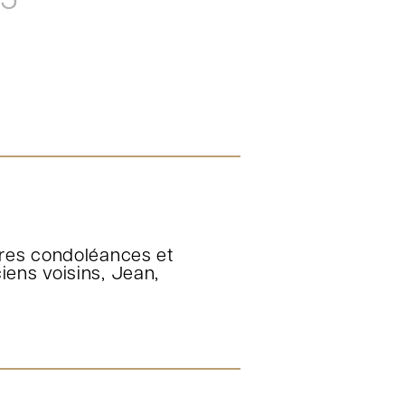
25
ères condoléances et
iens voisins, Jean,