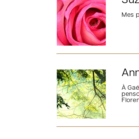
Suz
Mes p
Ann
À Gaé
penso
Flore