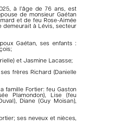
2025, à l’âge de 76 ans, est
épouse de monsieur Gaétan
ri Simard et de feu Rose-Aimée
e demeurait à Lévis, secteur
 époux Gaétan, ses enfants :
çois;
ielle) et Jasmine Lacasse;
ses frères Richard (Danielle
 famille Fortier: feu Gaston
sée Plamondon), Lise (feu
 Duval), Diane (Guy Moisan),
ortier; ses neveux et nièces,