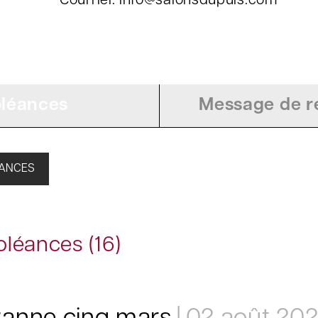
Courriel: info@salonsdupuis.com
léances
Message de re
ÉANCES
léances (16)