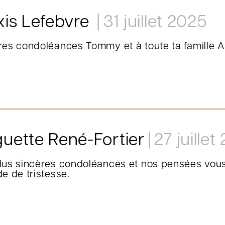
xis Lefebvre
31 juillet 2025
res condoléances Tommy et à toute ta famille A
uette René-Fortier
27 juillet
lus sincères condoléances et nos pensées vou
e de tristesse.