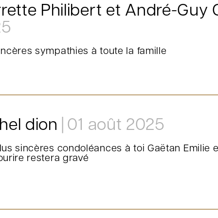
rrette Philibert et André-Guy 
25
incères sympathies à toute la famille
hel dion
01 août 2025
lus sincères condoléances à toi Gaëtan Emilie e
ourire restera gravé