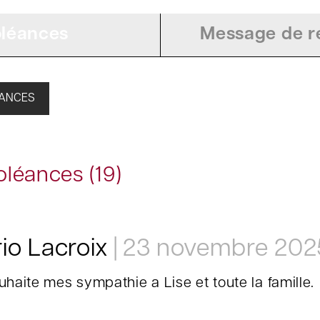
léances
Message de re
ÉANCES
léances (19)
io Lacroix
23 novembre 202
uhaite mes sympathie a Lise et toute la famille.