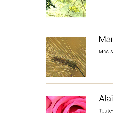
Man
Mes sy
Ala
Toute