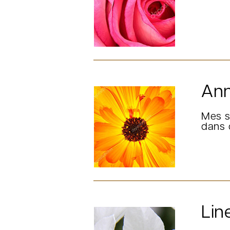
Ann
Mes s
dans 
Lin