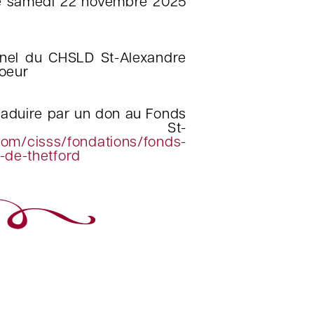
le samedi 22 novembre 2025
onnel du CHSLD St-Alexandre
soeur
traduire par un don au Fonds
LD St-
com/cisss/fondations/fonds-
-de-thetford