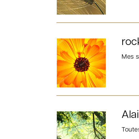
roc
Mes s
Ala
Toute