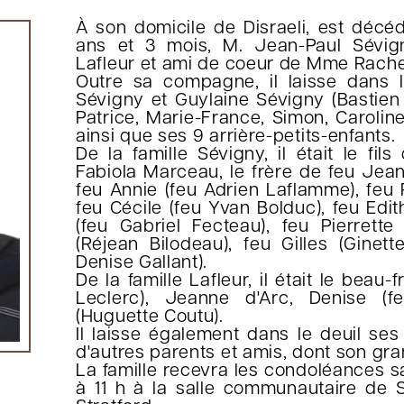
À son domicile de Disraeli, est décé
ans et 3 mois, M. Jean-Paul Sévi
Lafleur et ami de coeur de Mme Rachel
Outre sa compagne, il laisse dans l
Sévigny et Guylaine Sévigny (Bastien L
Patrice, Marie-France, Simon, Caroline
ainsi que ses 9 arrière-petits-enfants.
De la famille Sévigny, il était le fil
Fabiola Marceau, le frère de feu Jea
feu Annie (feu Adrien Laflamme), feu R
feu Cécile (feu Yvan Bolduc), feu Edit
(feu Gabriel Fecteau), feu Pierrett
(Réjean Bilodeau), feu Gilles (Ginet
Denise Gallant).
De la famille Lafleur, il était le beau
Leclerc), Jeanne d'Arc, Denise (
(Huguette Coutu).
Il laisse également dans le deuil se
d'autres parents et amis, dont son gr
La famille recevra les condoléances 
à 11 h à la salle communautaire de S