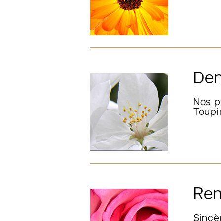
Den
Nos p
Toupi
Ren
Sincèr