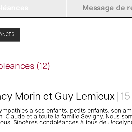
léances
Message de re
ÉANCES
léances (12)
cy Morin et Guy Lemieux
15
mpathies à ses enfants, petits enfants, son amie
n, Claude et à toute la famille Sévigny. Nous s
tous. Sincères condoléances à tous de Jocelyn