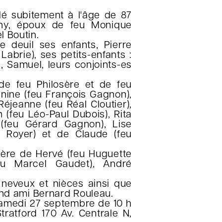
dé subitement à l'âge de 87
gny, époux de feu Monique
 Boutin.
e deuil ses enfants, Pierre
abrie), ses petits-enfants :
, Samuel, leurs conjoints-es
s de feu Philosère et de feu
nnine (feu François Gagnon),
éjeanne (feu Réal Cloutier),
h (feu Léo-Paul Dubois), Rita
e (feu Gérard Gagnon), Lise
te Royer) et de Claude (feu
-frère de Hervé (feu Huguette
feu Marcel Gaudet), André
s neveux et nièces ainsi que
and ami Bernard Rouleau.
samedi 27 septembre de 10 h
tratford 170 Av. Centrale N,