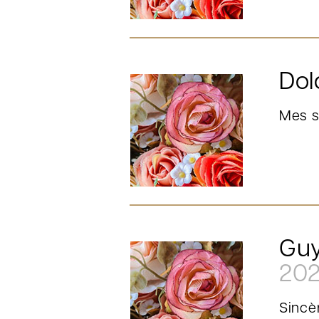
Dol
Mes s
Guy
20
Sincè