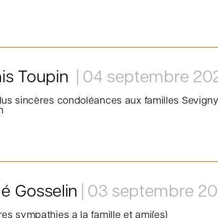
is Toupin
04 septembre 20
lus sincères condoléances aux familles Sevigny 
n
é Gosselin
03 septembre 2
es sympathies a la famille et ami(es)