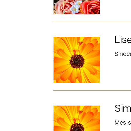
Lise
Sincèr
Sim
Mes s