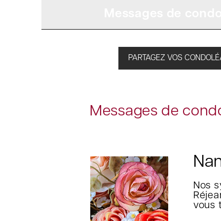
Messages de condo
PARTAGEZ VOS CONDOL
Messages de condo
Nan
Nos sy
Réjea
vous 