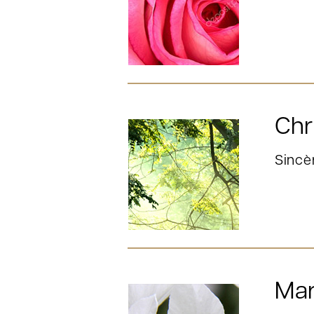
Chr
Sincè
Mar