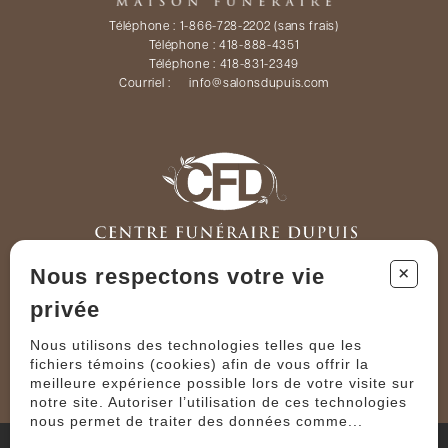
Téléphone :
1-866-728-2202
(sans frais)
Téléphone :
418-888-4351
Téléphone :
418-831-2349
Courriel :
info@salonsdupuis.com
+
Téléphone :
819 879-2424
Nous respectons votre vie
Courriel :
info@salonsdupuis.com
privée
Nous utilisons des technologies telles que les
fichiers témoins (cookies) afin de vous offrir la
meilleure expérience possible lors de votre visite sur
notre site. Autoriser l’utilisation de ces technologies
nous permet de traiter des données comme...
TOUS DROITS RÉSERVÉS © COPYRIGHT 2023 – BEAUDOIN